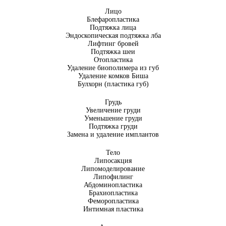
Лицо
Блефаропластика
Подтяжка лица
Эндоскопическая подтяжка лба
Лифтинг бровей
Подтяжка шеи
Отопластика
Удаление биополимера из губ
Удаление комков Биша
Булхорн (пластика губ)
Грудь
Увеличение груди
Уменьшение груди
Подтяжка груди
Замена и удаление имплантов
Тело
Липосакция
Липомоделирование
Липофилинг
Абдоминопластика
Брахиопластика
Феморопластика
Интимная пластика