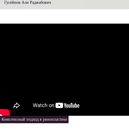
Гусейнов Али Раджабович
Комплексный подход в ринопластике