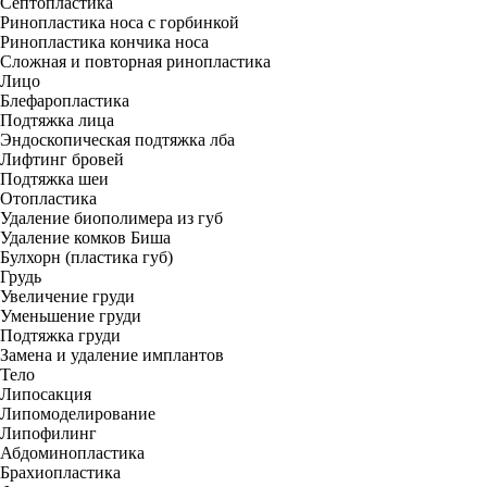
Септопластика
Ринопластика носа с горбинкой
Ринопластика кончика носа
Сложная и повторная ринопластика
Лицо
Блефаропластика
Подтяжка лица
Эндоскопическая подтяжка лба
Лифтинг бровей
Подтяжка шеи
Отопластика
Удаление биополимера из губ
Удаление комков Биша
Булхорн (пластика губ)
Грудь
Увеличение груди
Уменьшение груди
Подтяжка груди
Замена и удаление имплантов
Тело
Липосакция
Липомоделирование
Липофилинг
Абдоминопластика
Брахиопластика