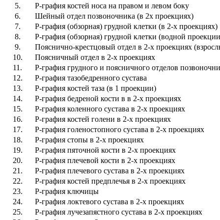
5.
Р-графия костей носа на правом и левом боку
6.
Шейный отдел позвоночника (в 2х проекциях)
7.
Р-графия (обзорная) грудной клетки (в 2-х проекциях)
8.
Р-графия (обзорная) грудной клетки (водной проекции
9.
Пояснично-крестцовый отдел в 2-х проекциях (взрос
10.
Поясничный отдел в 2-х проекциях
11.
Р-графия грудного и поясничного отделов позвоночник
12.
Р-графия тазобедренного сустава
13.
Р-графия костей таза (в 1 проекции)
14.
Р-графия бедреной кости в в 2-х проекциях
15.
Р-графия коленного сустава в 2-х проекциях
16.
Р-графия костей голени в 2-х проекциях
17.
Р-графия голеностопного сустава в 2-х проекциях
18.
Р-графия стопы в 2-х проекциях
19.
Р-графия пяточной кости в 2-х проекциях
20.
Р-графия плечевой кости в 2-х проекциях
21.
Р-графия плечевого сустава в 2-х проекциях
22.
Р-графия костей предплечья в 2-х проекциях
23.
Р-графия ключицы
24.
Р-графия локтевого сустава в 2-х проекциях
25.
Р-графия лучезапястного сустава в 2-х проекциях