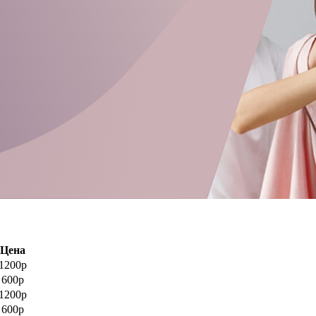
Цена
1200р
600р
1200р
600р