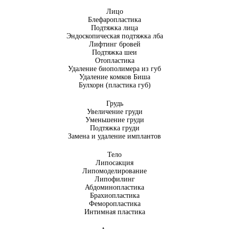
Лицо
Блефаропластика
Подтяжка лица
Эндоскопическая подтяжка лба
Лифтинг бровей
Подтяжка шеи
Отопластика
Удаление биополимера из губ
Удаление комков Биша
Булхорн (пластика губ)
Грудь
Увеличение груди
Уменьшение груди
Подтяжка груди
Замена и удаление имплантов
Тело
Липосакция
Липомоделирование
Липофилинг
Абдоминопластика
Брахиопластика
Феморопластика
Интимная пластика