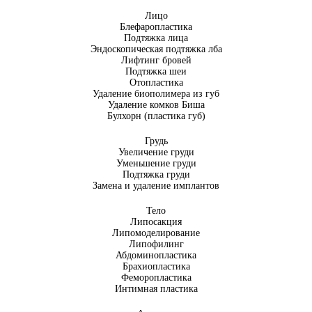
Лицо
Блефаропластика
Подтяжка лица
Эндоскопическая подтяжка лба
Лифтинг бровей
Подтяжка шеи
Отопластика
Удаление биополимера из губ
Удаление комков Биша
Булхорн (пластика губ)
Грудь
Увеличение груди
Уменьшение груди
Подтяжка груди
Замена и удаление имплантов
Тело
Липосакция
Липомоделирование
Липофилинг
Абдоминопластика
Брахиопластика
Феморопластика
Интимная пластика