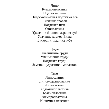
Лицо
Блефаропластика
Подтяжка лица
Эндоскопическая подтяжка лба
Лифтинг бровей
Подтяжка шеи
Отопластика
Удаление биополимера из губ
Удаление комков Биша
Булхорн (пластика губ)
Грудь
Увеличение груди
Уменьшение груди
Подтяжка груди
Замена и удаление имплантов
Тело
Липосакция
Липомоделирование
Липофилинг
Абдоминопластика
Брахиопластика
Феморопластика
Интимная пластика