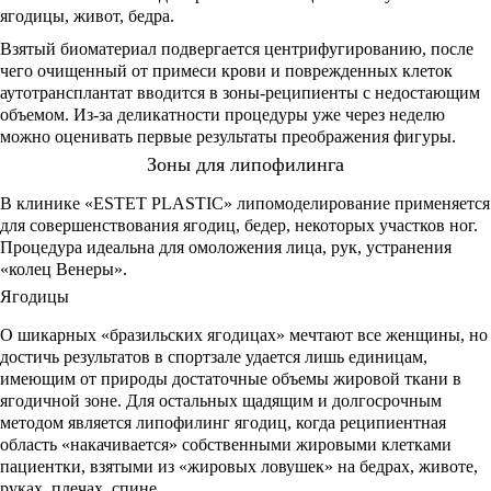
ягодицы, живот, бедра.
Взятый биоматериал подвергается центрифугированию, после
чего очищенный от примеси крови и поврежденных клеток
аутотрансплантат вводится в зоны-реципиенты с недостающим
объемом. Из-за деликатности процедуры уже через неделю
можно оценивать первые результаты преображения фигуры.
Зоны для липофилинга
В клинике «ESTET PLASTIC» липомоделирование применяется
для совершенствования ягодиц, бедер, некоторых участков ног.
Процедура идеальна для омоложения лица, рук, устранения
«колец Венеры».
Ягодицы
О шикарных «бразильских ягодицах» мечтают все женщины, но
достичь результатов в спортзале удается лишь единицам,
имеющим от природы достаточные объемы жировой ткани в
ягодичной зоне. Для остальных щадящим и долгосрочным
методом является липофилинг ягодиц, когда реципиентная
область «накачивается» собственными жировыми клетками
пациентки, взятыми из «жировых ловушек» на бедрах, животе,
руках, плечах, спине.