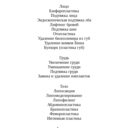
Лицо
Блефаропластика
Подтяжка лица
Эндоскопическая подтяжка лба
Лифтинг бровей
Подтяжка шеи
Отопластика
Удаление биополимера из губ
Удаление комков Биша
Булхорн (пластика губ)
Грудь
Увеличение груди
Уменьшение груди
Подтяжка груди
Замена и удаление имплантов
Тело
Липосакция
Липомоделирование
Липофилинг
Абдоминопластика
Брахиопластика
Феморопластика
Интимная пластика