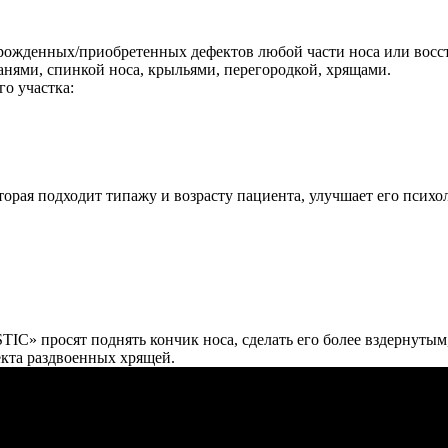
рожденных/приобретенных дефектов любой части носа или восст
анями, спинкой носа, крыльями, перегородкой, хрящами.
о участка:
орая подходит типажу и возрасту пациента, улучшает его психол
C» просят поднять кончик носа, сделать его более вздернутым
кта раздвоенных хрящей.