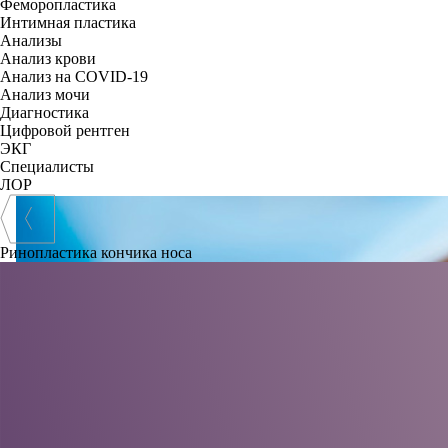
Феморопластика
Интимная пластика
Анализы
Анализ крови
Анализ на COVID-19
Анализ мочи
Диагностика
Цифровой рентген
ЭКГ
Специалисты
ЛОР
Ринопластика кончика носа