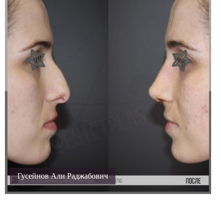
Гусейнов Али Раджабович