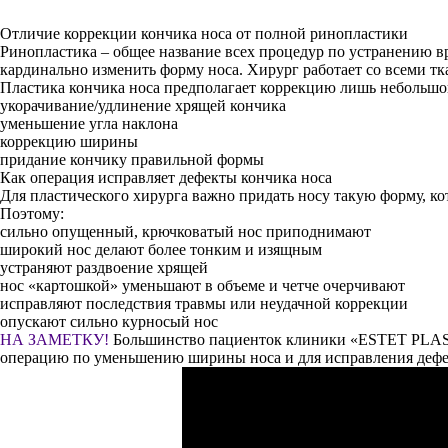
Отличие коррекции кончика носа от полной ринопластики
Ринопластика – общее название всех процедур по устранению в
кардинально изменить форму носа. Хирург работает со всеми тк
Пластика кончика носа предполагает коррекцию лишь небольшог
укорачивание/удлинение хрящей кончика
уменьшение угла наклона
коррекцию ширины
придание кончику правильной формы
Как операция исправляет дефекты кончика носа
Для пластического хирурга важно придать носу такую форму, кот
Поэтому:
сильно опущенный, крючковатый нос приподнимают
широкий нос делают более тонким и изящным
устраняют раздвоение хрящей
нос «картошкой» уменьшают в объеме и четче очерчивают
исправляют последствия травмы или неудачной коррекции
опускают сильно курносый нос
НА ЗАМЕТКУ!
Большинство пациенток клиники «ESTET PLASTI
операцию по уменьшению ширины носа и для исправления дефе