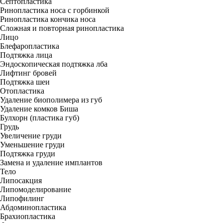
Септопластика
Ринопластика носа с горбинкой
Ринопластика кончика носа
Сложная и повторная ринопластика
Лицо
Блефаропластика
Подтяжка лица
Эндоскопическая подтяжка лба
Лифтинг бровей
Подтяжка шеи
Отопластика
Удаление биополимера из губ
Удаление комков Биша
Булхорн (пластика губ)
Грудь
Увеличение груди
Уменьшение груди
Подтяжка груди
Замена и удаление имплантов
Тело
Липосакция
Липомоделирование
Липофилинг
Абдоминопластика
Брахиопластика