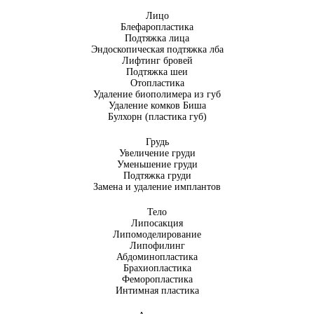
Лицо
Блефаропластика
Подтяжка лица
Эндоскопическая подтяжка лба
Лифтинг бровей
Подтяжка шеи
Отопластика
Удаление биополимера из губ
Удаление комков Биша
Булхорн (пластика губ)
Грудь
Увеличение груди
Уменьшение груди
Подтяжка груди
Замена и удаление имплантов
Тело
Липосакция
Липомоделирование
Липофилинг
Абдоминопластика
Брахиопластика
Феморопластика
Интимная пластика