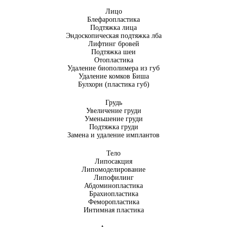
Лицо
Блефаропластика
Подтяжка лица
Эндоскопическая подтяжка лба
Лифтинг бровей
Подтяжка шеи
Отопластика
Удаление биополимера из губ
Удаление комков Биша
Булхорн (пластика губ)
Грудь
Увеличение груди
Уменьшение груди
Подтяжка груди
Замена и удаление имплантов
Тело
Липосакция
Липомоделирование
Липофилинг
Абдоминопластика
Брахиопластика
Феморопластика
Интимная пластика