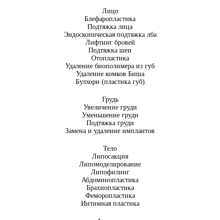
Лицо
Блефаропластика
Подтяжка лица
Эндоскопическая подтяжка лба
Лифтинг бровей
Подтяжка шеи
Отопластика
Удаление биополимера из губ
Удаление комков Биша
Булхорн (пластика губ)
Грудь
Увеличение груди
Уменьшение груди
Подтяжка груди
Замена и удаление имплантов
Тело
Липосакция
Липомоделирование
Липофилинг
Абдоминопластика
Брахиопластика
Феморопластика
Интимная пластика