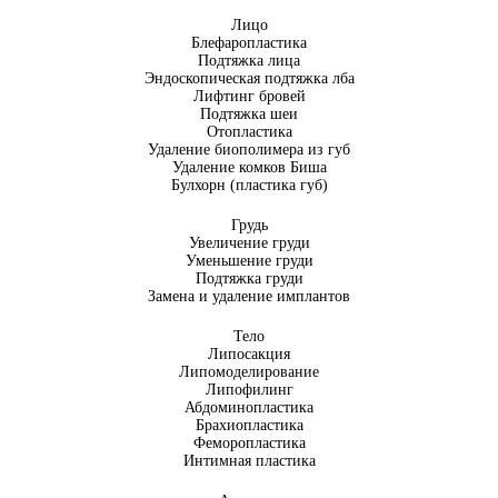
Лицо
Блефаропластика
Подтяжка лица
Эндоскопическая подтяжка лба
Лифтинг бровей
Подтяжка шеи
Отопластика
Удаление биополимера из губ
Удаление комков Биша
Булхорн (пластика губ)
Грудь
Увеличение груди
Уменьшение груди
Подтяжка груди
Замена и удаление имплантов
Тело
Липосакция
Липомоделирование
Липофилинг
Абдоминопластика
Брахиопластика
Феморопластика
Интимная пластика