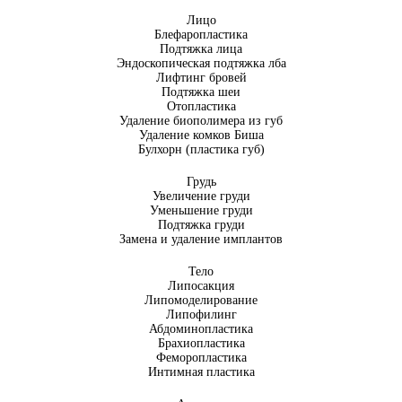
Лицо
Блефаропластика
Подтяжка лица
Эндоскопическая подтяжка лба
Лифтинг бровей
Подтяжка шеи
Отопластика
Удаление биополимера из губ
Удаление комков Биша
Булхорн (пластика губ)
Грудь
Увеличение груди
Уменьшение груди
Подтяжка груди
Замена и удаление имплантов
Тело
Липосакция
Липомоделирование
Липофилинг
Абдоминопластика
Брахиопластика
Феморопластика
Интимная пластика