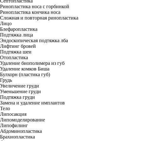
Септопластика
Ринопластика носа с горбинкой
Ринопластика кончика носа
Сложная и повторная ринопластика
Лицо
Блефаропластика
Подтяжка лица
Эндоскопическая подтяжка лба
Лифтинг бровей
Подтяжка шеи
Отопластика
Удаление биополимера из губ
Удаление комков Биша
Булхорн (пластика губ)
Грудь
Увеличение груди
Уменьшение груди
Подтяжка груди
Замена и удаление имплантов
Тело
Липосакция
Липомоделирование
Липофилинг
Абдоминопластика
Брахиопластика