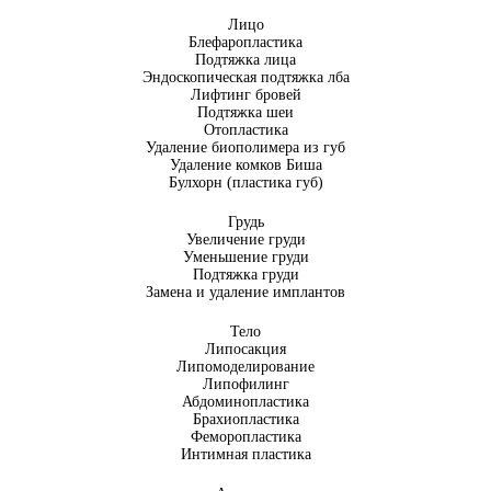
Лицо
Блефаропластика
Подтяжка лица
Эндоскопическая подтяжка лба
Лифтинг бровей
Подтяжка шеи
Отопластика
Удаление биополимера из губ
Удаление комков Биша
Булхорн (пластика губ)
Грудь
Увеличение груди
Уменьшение груди
Подтяжка груди
Замена и удаление имплантов
Тело
Липосакция
Липомоделирование
Липофилинг
Абдоминопластика
Брахиопластика
Феморопластика
Интимная пластика