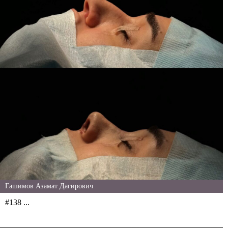
Гашимов Азамат Дагирович
#138 ...