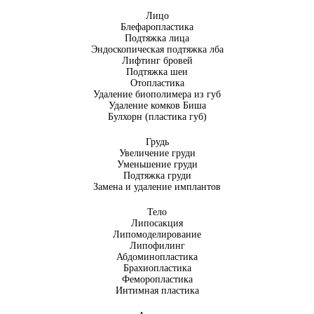
Лицо
Блефаропластика
Подтяжка лица
Эндоскопическая подтяжка лба
Лифтинг бровей
Подтяжка шеи
Отопластика
Удаление биополимера из губ
Удаление комков Биша
Булхорн (пластика губ)
Грудь
Увеличение груди
Уменьшение груди
Подтяжка груди
Замена и удаление имплантов
Тело
Липосакция
Липомоделирование
Липофилинг
Абдоминопластика
Брахиопластика
Феморопластика
Интимная пластика