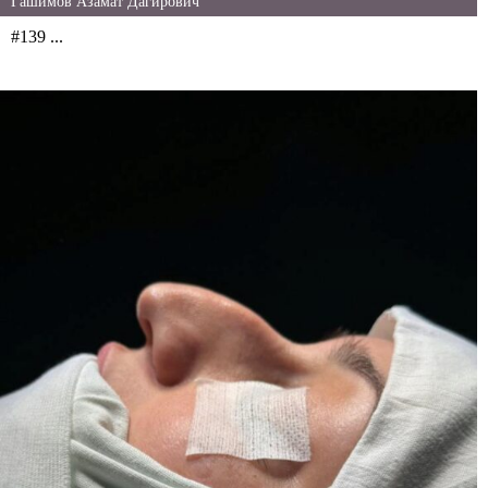
Гашимов Азамат Дагирович
#139 ...